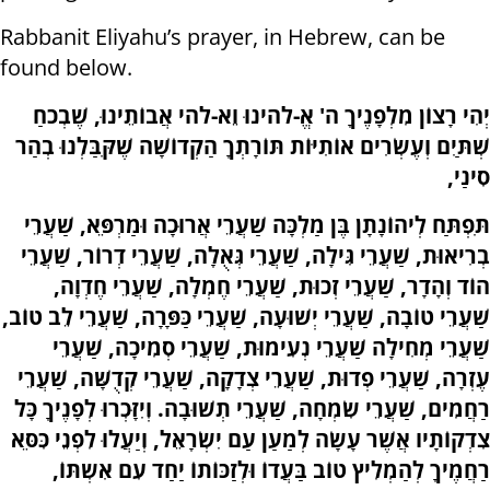
Rabbanit Eliyahu’s prayer, in Hebrew, can be
found below.
יְהִי רָצוֹן מִלְפָנֶיךָ ה' אֱ-לֹהינוּ וֵא-לֹהי אֲבוֹתֵינוּ, שֶׁבְכֹחַ
שְׁתַּיִם וְעֶשְׂרִים אוֹתִיּוֹת תּוֹרָתְךָ הַקְדוֹשָׁה שֶׁקִּבַּלְנוּ בְהַר
,
סִינַי
תִּפְתַּח לְיהוֹנָתָן בֶּן מַלְכָּה שַׁעֲרֵי אֲרוּכָה וּמַרְפֵּא, שַׁעֲרֵי
בְרִיאוּת, שַׁעֲרֵי גִּילָה, שַׁעֲרֵי גְּאֻלָה, שַׁעֲרֵי דְרוֹר, שַׁעֲרֵי
הוֹד וְהָדָר, שַׁעֲרֵי זְכוּת, שַׁעֲרֵי חֶמְלָה, שַׁעֲרֵי חֶדְוָה,
שַׁעֲרֵי טוֹבָה, שַׁעֲרֵי יְשׁוּעָה, שַׁעֲרֵי כַּפָּרָה, שַׁעֲרֵי לֵב טוֹב,
שַׁעֲרֵי מְחִילָה שַׁעֲרֵי נְעִימוּת, שַׁעֲרֵי סְמִיכָה, שַׁעֲרֵי
עֶזְרָה, שַׁעֲרֵי פְדוּת, שַׁעֲרֵי צְדָקָה, שַׁעֲרֵי קְדֻשָּׁה, שַׁעֲרֵי
רַחֲמִים, שַׁעֲרֵי שִׂמְחָה, שַׁעֲרֵי תְשׁוּבָה. וְיִזָּכְרוּ לְפָנֶיךָ כָּל
צִדְקוֹתָיו אֲשֶׁר עָשָׂה לְמַעַן עַם יִשְׂרָאֵל, וְיַעֲלוּ לִפְנֵי כִּסֵּא
רַחֲמֶיךָ לְהַמְלִיץ טוֹב בַּעֲדוֹ וּלְזַכּוֹתוֹ יַחַד עִם אִשְתּוֹ,