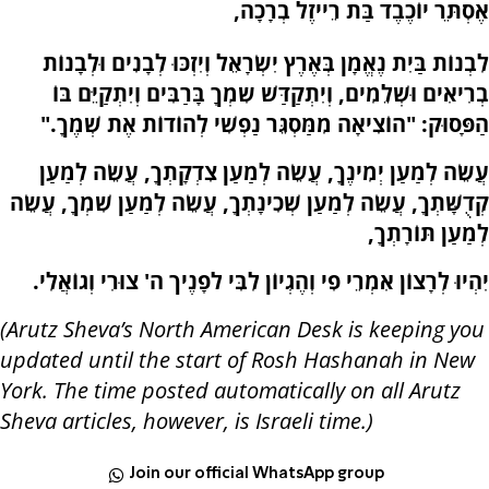
,
אֶסְתֵּר יוֹכֶבֶד בַּת רֵייזֶל בְרָכָה
לִבְנוֹת בַּיִת נֶאֱמָן בְּאֶרֶץ יִשְׂרָאֵל וְיִזְכּוּ לְבָנִים וּלְבָנוֹת
בְרִיאִים וּשְׁלֵמִים, וְיִתְקַדַּשׁ שִמְךָ בָּרַבִּים וְיִתְקַיֵּם בּוֹ
".
הַפָּסוּק: "הוֹצִיאָה מִמַּסְגֵּר נַפְשִׁי לְהוֹדוֹת אֶת שְׁמֶךָ
עֲשֵׂה לְמַעַן יְמִינֶךָ, עֲשֵׂה לְמַעַן צִדְקָתְךָ, עֲשֵׂה לְמַעַן
קְדֻשָּׁתְךָ, עֲשֵׂה לְמַעַן שְׁכִינָתְךָ, עֲשֵׂה לְמַעַן שִׁמְךָ, עֲשֵׂה
,
לְמַעַן תּוֹרָתְךָ
.
יִהְיוּ לְרָצוֹן אִמְרֵי פִי וְהֶגְיוֹן לִבִּי לפָנֶיך ה' צוּרִי וְגוֹאֲלִי
(Arutz Sheva’s North American Desk is keeping you
updated until the start of Rosh Hashanah in New
York. The time posted automatically on all Arutz
Sheva articles, however, is Israeli time.)
Join our official WhatsApp group